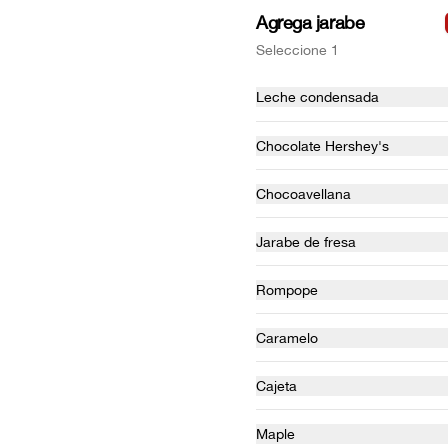
Agrega jarabe
Seleccione 1
Leche condensada
Chocolate Hershey's
Chocoavellana
Jarabe de fresa
Dolce Hawaiano
Rompope
Base salada parmesana rellena de 
queso y piña, Láminas de queso 
fundido manchego, Jamón y piña.
Caramelo
$79.00
Cajeta
Maple