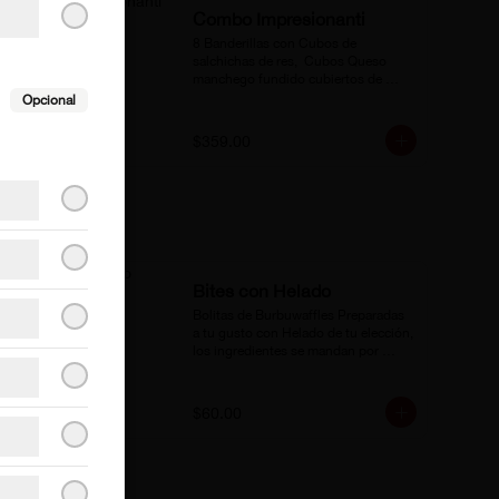
Combo Impresionanti
8 Banderillas con Cubos de 
salchichas de res,  Cubos Queso 
manchego fundido cubiertos de 
waffle salado parmesano de la casa + 
Opcional
3 coca cola botella 355 Ml.
$359.00
Bites con Helado
Bolitas de Burbuwaffles Preparadas 
a tu gusto con Helado de tu elección, 
los ingredientes se mandan por 
separado.
$60.00