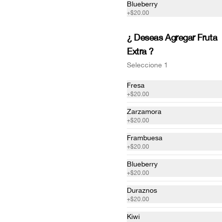
Blueberry
Combo Boss
+
$20.00
3 Banderillas con Cubos de 
salchichas de res,  Cubos Queso 
manchego fundido cubiertos de 
¿ Deseas Agregar Fruta
waffle salado parmesano de la casa + 
Extra ?
1 coca cola botella 355 Ml.
$130.00
Seleccione 1
Fresa
+
$20.00
Zarzamora
+
$20.00
Bites Salados
Frambuesa
Bolitas de Burbuwaffle Salado, 
+
$20.00
relleno de Queso o adicionales con 
un costo extra.
Blueberry
+
$20.00
$39.00
Duraznos
+
$20.00
Kiwi