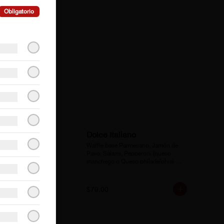
Obligatorio
Dolce Italiano
Waffle base Parmesano, Jamón de 
Pavo, Salami, Pepperoni (queso 
manchego o Queso philadelphia) 
Lechuga.
$79.00