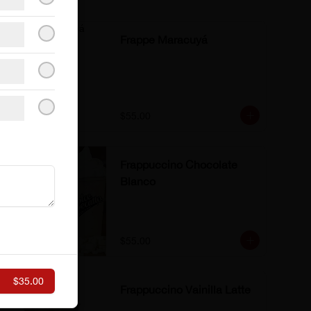
Frappe Maracuyá
$55.00
Frappuccino Chocolate
Blanco
$55.00
$35.00
Frappuccino Vainilla Latte