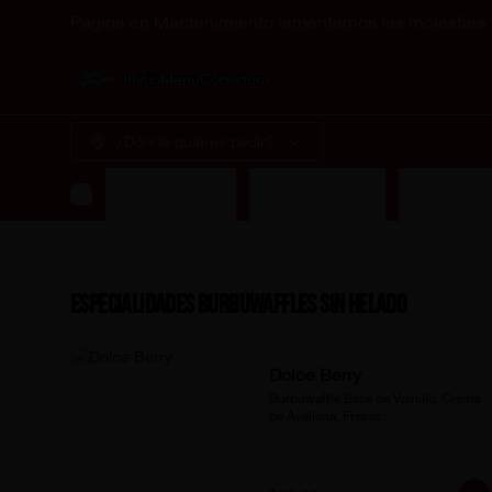
Pagina en Mantenimiento lamentamos las molestias
Inicio
Menú
Cobertura
¿Dónde quieres pedir?
dades Burbuwaffle Con Helado
Waffles Premium
Especialid
Especialidades Burbuwaffles Sin Helado
Dolce Berry
Burbuwaffle Base de Vainilla, Crema 
de Avellana, Fresas.