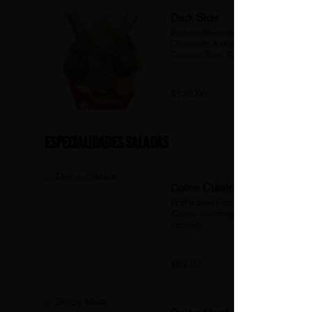
Dark Side
Burbuwaffle base vainilla, Helado de 
Chocolate, Kitkat, Kinder Bueno, 
Conejito Turin, Chocolate Ferrero.
$130.00
Especialidades Saladas
Dolce Clásico
Waffle base Parmesano, Jamón 
(Queso manchego o Philadelphia) 
Lechuga.
$69.00