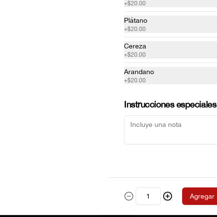
+
$20.00
Plátano
Frappe Fresa
+
$20.00
Cereza
+
$20.00
Arandano
$55.00
+
$20.00
Instrucciones especiales
Frappuccino Avellana
$55.00
Agregar
Frappuccino Crema
Irlandesa