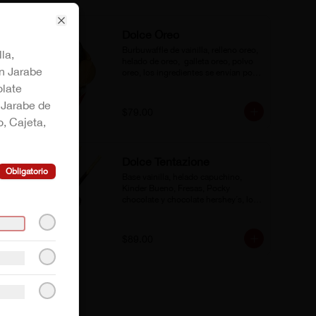
Close
Dolce Oreo
Burbuwaffle de vainilla, relleno oreo, 
la,
helado de oreo,  galleta oreo, polvo 
n Jarabe
oreo, los ingredientes se envían por 
separado .
late
 Jarabe de
$79.00
, Cajeta,
Dolce Tentazione
Obligatorio
Base vainilla, helado capuchino, 
Kinder Bueno, Fresas, Pocky 
chocolate y chocolate hershey´s, los 
ingredientes se envían separados.
$89.00