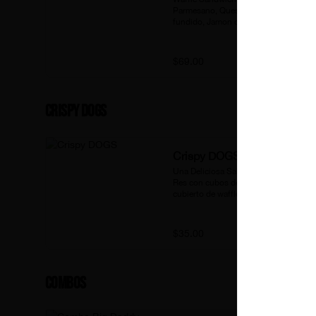
Parmesano, Queso manchego 
fundido, Jamon de Pavo Ahumado, 
con salsa zarzamora y chipotle
$69.00
Crispy DOGS
Crispy DOGS
Una Deliciosa Salchicha Autentica de 
Res con cubos de Queso Fundido, 
cubierto de waffle salado Base 
Parmesano.
$35.00
Combos