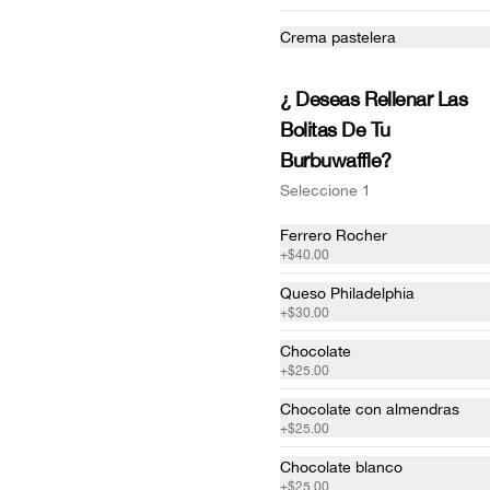
Dolce Serrano
Waffle base Parmesano, Jamón 
Crema pastelera
Serrano, (Queso Philadelphia o 
Queso manchego) Lechuga, Cebolla 
Morada.
¿ Deseas Rellenar Las
$85.00
Bolitas De Tu
Burbuwaffle?
Seleccione 1
Ferrero Rocher
+
$40.00
Italian Sandwich
Waffle Sandwich  base salada 
Queso Philadelphia
Parmesano, Queso manchego 
+
$30.00
fundido, Jamon, peproni, Salami
Clo
Chocolate
+
$25.00
$69.00
Chocolate con almendras
+
$25.00
Chocolate blanco
+
$25.00