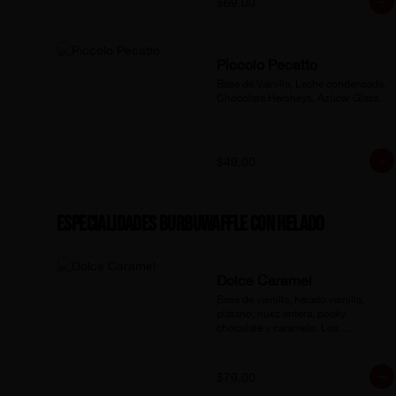
$69.00
Piccolo Pecatto
Base de Vainilla, Leche condensada, 
Chocolate Hersheys, Azúcar Glass.
$49.00
Especialidades Burbuwaffle Con Helado
Dolce Caramel
Base de vainilla, helado vainilla, 
plátano, nuez entera, pocky 
chocolate y caramelo. Los 
ingredientes se envían por separado.
$79.00