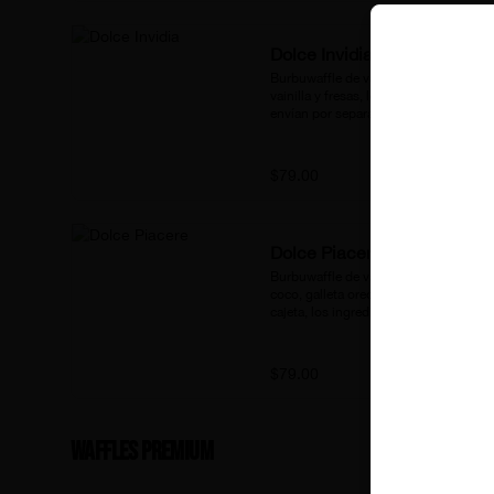
Dolce Invidia
Burbuwaffle de vainilla, helado de 
vainilla y fresas, los ingredientes se 
envían por separado .
$79.00
Dolce Piacere
Burbuwaffle de vainilla, helado de 
coco, galleta oreo, coco rallado y 
cajeta, los ingredientes se envían por 
separado.
$79.00
Waffles Premium