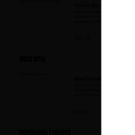
Combo Big Daddy
6 Banderillas con Cubos de 
salchichas de res,  Cubos Queso 
manchego fundido cubiertos de 
waffle salado parmesano de la casa + 
2 coca cola botella 355 Ml.
$260.00
Dolce Bites
Bites Dulces
Selecciona una base Vainilla, 
Chocolate o Mix, Agrega un Jarabe 
(leche Condensada, Chocolate 
Hershey's Chocoavellana, Jarabe de 
Fresa, Rompope, Caramelo, Cajeta, 
Maple, Crema Pastelera)
$35.00
Frapuchinos y Frappes