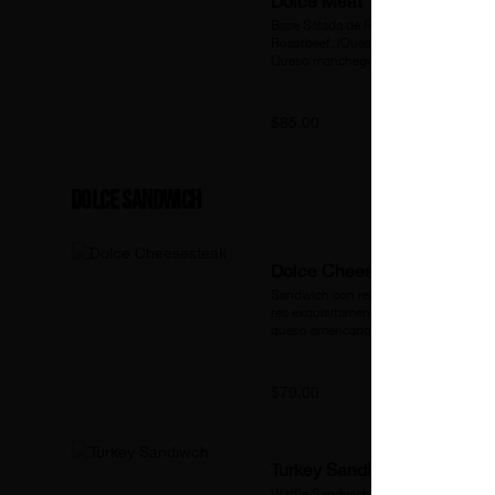
Dolce Meat
Base Salada de Parmesano, 
Roastbeef, (Queso Philadelphia o 
Queso manchego) Cebolla Morada, 
Lechuga.
$85.00
Dolce Sandwich
Dolce Cheesesteak
Sandwich con rebanadas de carne de 
res exquisitamente sasonada y 
queso americano gratinado
$79.00
Turkey Sandiwch
Waffle Sandwich  base salada 