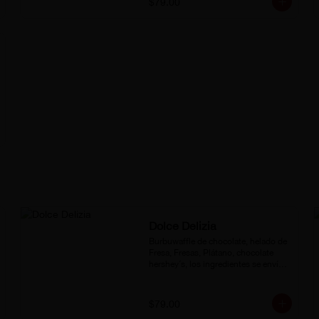
$79.00
Dolce Delizia
Burbuwaffle de chocolate, helado de 
Fresa, Fresas, Plátano, chocolate 
hershey´s, los ingredientes se envían 
por separado.
$79.00