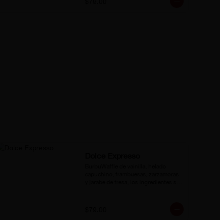
$79.00
Dolce Expresso
BurbuWaffle de vainilla, helado 
capuchino, frambuesas, zarzamoras 
y jarabe de fresa, los ingredientes se 
envían por separado .
$79.00