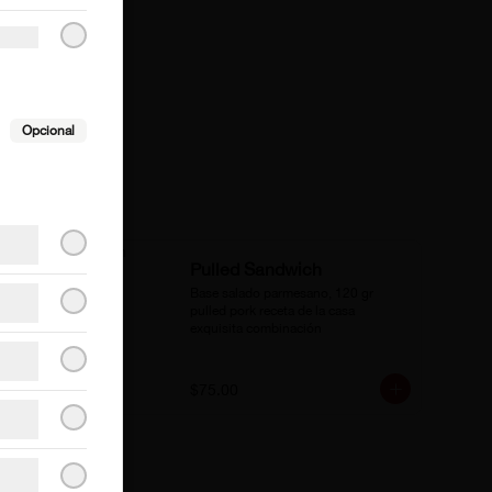
Opcional
Pulled Sandwich
Base salado parmesano, 120 gr 
pulled pork receta de la casa 
exquisita combinación
se
$75.00