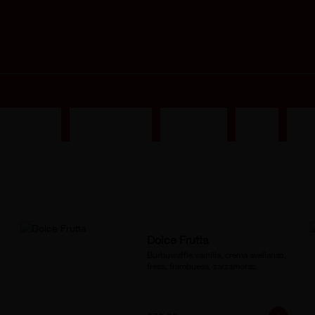
ades Saladas
Dolce Sandwich
Crispy DOGS
Combos
Dolce
Dolce Frutta
Burbuwaffle vainilla, crema avellanas, 
fresa, frambuesa, zarzamoras.