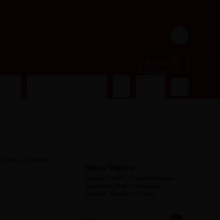
Login
$0.00
 Bites
Frapuchinos y Frappes
Café
Bebidas
Dolce Tropical
Base de Vainilla, Crema Avellanas, 
Zarzamora, Kiwi, Frambuesa, 
Durazno, Blueberry, Fresas.