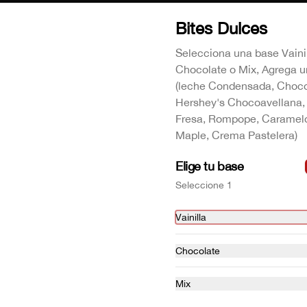
Bites Dulces
Dolce Love
Burbuwaffle de chocolate, helado de 
Selecciona una base Vainil
chocolate, fresas, los ingredientes se 
Chocolate o Mix, Agrega u
envían por separado para que lo 
armes a tu gusto.
(leche Condensada, Choco
Hershey's Chocoavellana,
$79.00
Fresa, Rompope, Caramelo
Maple, Crema Pastelera)
Dolce Strudel
Elige tu base
Burbuwaffle vainilla, relleno de nuez 
picada, mermelada de manzana, 
Seleccione 1
helado vainilla, chocolate hersheys 
liquido.
Vainilla
$79.00
Chocolate
Mix