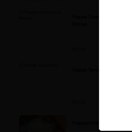
Frappe Chamoyada
Mango
$55.00
Frappe Tamarindo
$55.00
Frappuccino Chocomenta