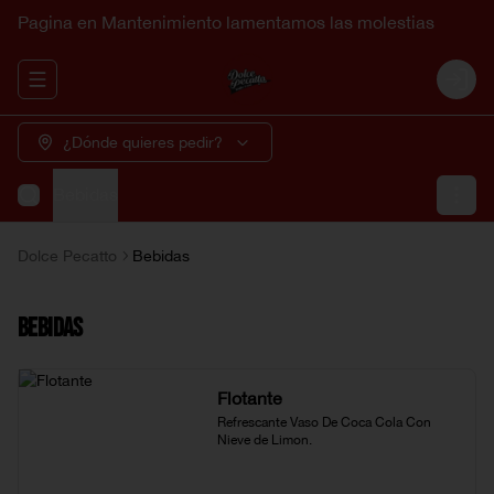
Pagina en Mantenimiento lamentamos las molestias
Abrir menu de navegación
Login
¿Dónde quieres pedir?
Bebidas
Dolce Pecatto
Bebidas
Bebidas
Flotante
Refrescante Vaso De Coca Cola Con 
Nieve de Limon.